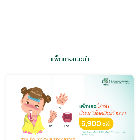
แพทย์หญิง สุพิชา นาคเงินทอง
ศูนย์สูติศาสตร์นรีเวชวิทยา
แพ็กเกจแนะนำ