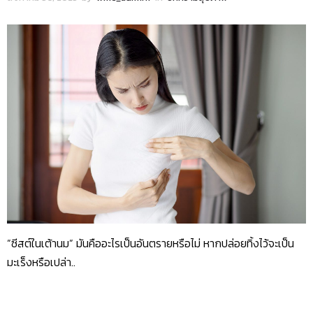
”ซีสต์ในเต้านม” มันคืออะไรเป็นอันตรายหรือไม่ หากปล่อยทิ้งไว้จะเป็น
มะเร็งหรือเปล่า..