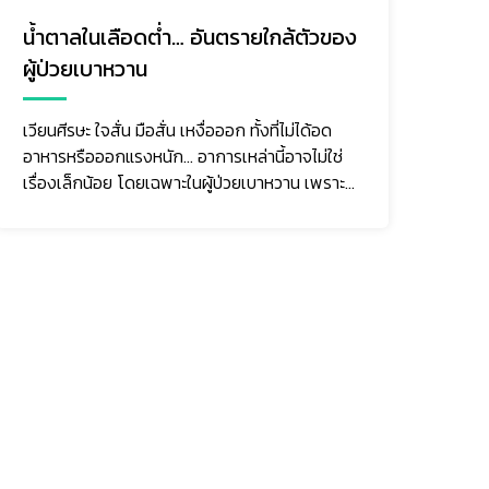
ง
มะเร็งถุงน้ำดี (Gallbladder Cancer)
ภัยเงียบที่ตรวจพบช้า แต่ป้องกันและ
รับมือได้ หากรู้เท่าทัน
มะเร็งถุงน้ำดีเป็นมะเร็งที่พบไม่บ่อยเมื่อเทียบกับ
มะเร็งชนิดอื่น แต่มีความรุนแรงสูง เนื่องจากใน
ระยะแรกมักไม่มีอาการชัดเจน ผู้ป่วยจำนวนมากจึง
มาพบแพทย์เม...