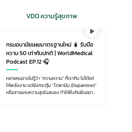
VDO ความรู้สุขภาพ
านใหม่ 🧋 รับมือ
รับมือความเครียดยังไง ในว
ิ | WorldMedical
ผันผวน | WorldMedical 
EP.11 🎧
วาน” ที่เรากิน ไม่ได้แค่
ความเครียด…ไม่ใช่แค่เรื่องของ “
้น “โดพามีน (Dopamine)”
ต่อร่างกาย ทั้งการนอนหลับที่แย่ล
ง ทำให้ยิ่งกินยิ่งอยาก
ลง อ่อนเพลีย หรือป่วยง่าย