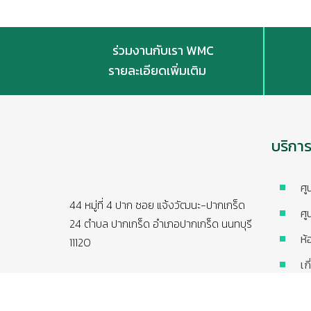
ร่วมงานกับเรา WMC
รายละเอียดเพิ่มเติม
บริกา
ศู
44 หมู่ที่ 4 ปาก ซอย แจ้งวัฒนะ-ปากเกร็ด
ศู
24 ตำบล ปากเกร็ด อำเภอปากเกร็ด นนทบุรี
ห้
11120
เก
Phone: +662 836 9999
ปร