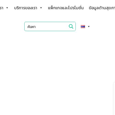
เรา
บริการของเรา
แพ็กเกจและโปรโมชั่น
ข้อมูลด้านสุขภ
นในนอน เสี่ยง “มะเร็งเต้านม!”
แพ็กเกจ วัคซีนโรต้า (Rotarix)
เชื้อไวรัสที่ทำให้เกิดอุจจาระร่วงในเด็ก ซึ่งพบใน
เด็กทารกและเด็กเล็ก อาการของไวรัสโรต้าคือจะ