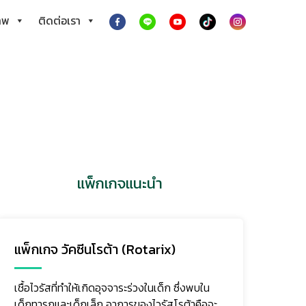
าพ
ติดต่อเรา
แพ็กเกจแนะนำ
แพ็กเกจ วัคซีนป้องกันโรคมือเท้าปาก
เทอโรไวรัส ( Enterovirus ) ซึ่งมีหลากหลายสาย
พันธุ์ที่ก่อโรคมือ เท้า ปาก ที่พบมาก