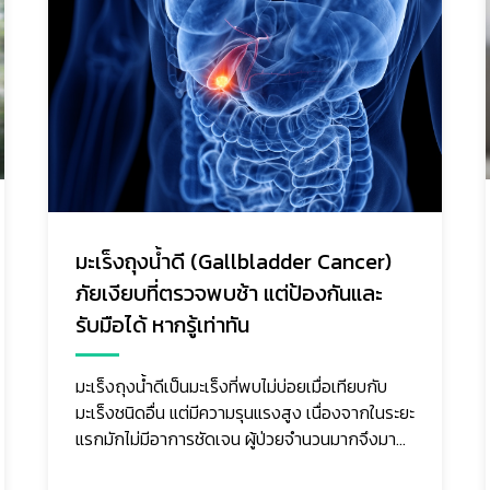
เสี้ยววินาทีที่วิกฤต “ภาวะมดลูกแตก” ที่
เปลี่ยนชีวิตแม่และลูก
ภาวะมดลูกแตกในขณะตั้งครรภ์ เป็นภาวะฉุกเฉินที่
พบไม่บ่อย แต่มีความรุนแรงสูง และอาจเกิดขึ้น
อย่างเฉียบพลัน ส่งผลอันตรายต่อทั้งมารดาและ
ทารกในครรภ์