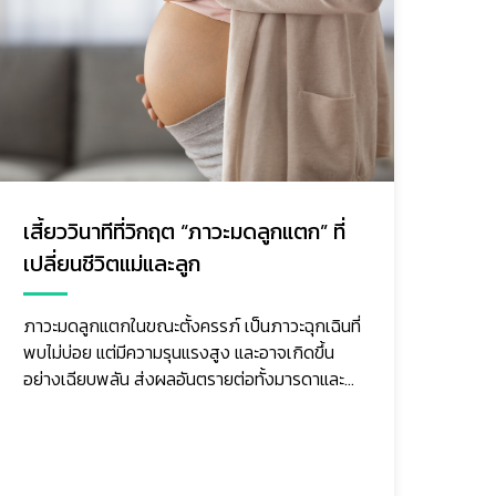
ฝุ่น PM2.5… กับผู้ป่วยมะเร็ง เรื่องใกล้ตัว
ภัย
ที่ญาติไม่ควรมองข้าม
ต่
ผู้ป่วยมะเร็งส่วนใหญ่อยู่ในภาวะที่ร่างกายอ่อนแอ
มะเ
ไม่ว่าจะจากตัวโรคเอง หรือจากการรักษา เช่น เคมี
ผู้
บำบัด รังสีรักษา หรือยาบางชนิดที่กดภูมิคุ้มกัน
เปล
เมื่อร่าง...