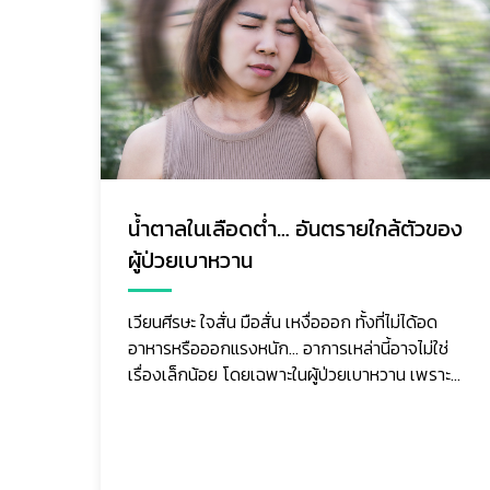
ของ
มะเร็งถุงน้ำดี (Gallbladder Cancer)
ภัยเงียบที่ตรวจพบช้า แต่ป้องกันและ
รับมือได้ หากรู้เท่าทัน
ช่
าะ
มะเร็งถุงน้ำดีเป็นมะเร็งที่พบไม่บ่อยเมื่อเทียบกับ
มะเร็งชนิดอื่น แต่มีความรุนแรงสูง เนื่องจากในระยะ
แรกมักไม่มีอาการชัดเจน ผู้ป่วยจำนวนมากจึงมา
พบแพทย์เม...