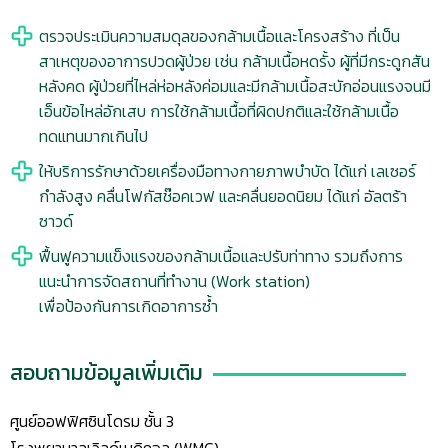
ตรวจประเมินความสมดุลของกล้ามเนื้อและโครงสร้าง ที่เป็น
สาเหตุของอาการปวดผู้ป่วย เช่น กล้ามเนื้อหดรั้ง ผู้ที่มีกระดูกสัน
หลังคด ผู้ป่วยที่ไหล่ห่อหลังค่อมและมีกล้ามเนื้อสะบักอ่อนแรงจนมี
เอ็นข้อไหล่อักเสบ การใช้กล้ามเนื้อที่ผิดปกติและใช้กล้ามเนื้อ
ทดแทนมากเกินไป
ให้บริการรักษาด้วยเครื่องมือทางกายภาพบำบัด ได้แก่ เลเซอร์
กำลังสูง คลื่นโฟกัสช๊อคเวฟ และคลื่นยอดนิยม ได้แก่ อัลตร้า
ซาวด์
ฟื้นฟูความแข็งแรงของกล้ามเนื้อและปรับท่าทาง รวมถึงการ
แนะนำการจัดสถานที่ทำงาน (Work station)
เพื่อป้องกันการเกิดอาการซ้ำ
สอบถามข้อมูลเพิ่มเติม
ศูนย์ออฟฟิศซินโดรม ชั้น 3
โรงพยาบาลเวิลด์เมดิคอล (WMC)