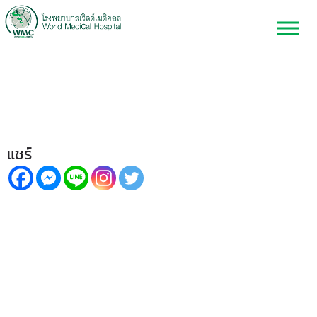
รักษาอาการปวดออฟฟิศซินโดรม
ด้วยคลื่นอัลตราซาวด์!
แชร์