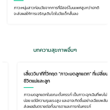
ภาวะหนุ่มสาวก่อนวัยจากการที่มีฮอร์โมนเพศสูงกว่าปกติ
จะส่งผลให้การเจริญเติบโตในวัยเด็กสั้นลง
บทความสุขภาพอื่นๆ
เสี้ยววินาทีที่วิกฤต “ภาวะมดลูกแตก” ที่เปลี่ยน
ชีวิตแม่และลูก
ภาวะมดลูกแตกในขณะตั้งครรภ์ เป็นภาวะฉุกเฉินที่พบไม่
บ่อย แต่มีความรุนแรงสูง และอาจเกิดขึ้นอย่างเฉียบพลัน
ส่งผลอันตรายต่อทั้งมารดาและทารกในครรภ์