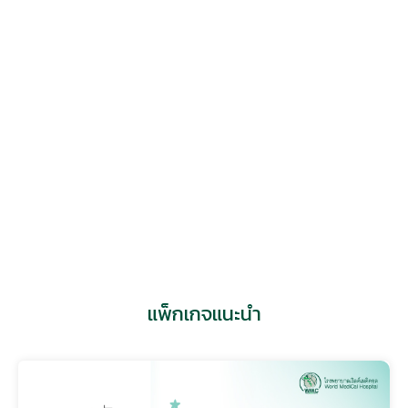
แพทย์หญิง ทิวานันท์ พรหมวรานนท์
ศูนย์ผิวหนัง
แพ็กเกจแนะนำ