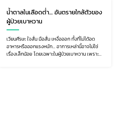
น้ำตาลในเลือดต่ำ… อันตรายใกล้ตัวของ
มะเ
ผู้ป่วยเบาหวาน
ภัย
รับ
เวียนศีรษะ ใจสั่น มือสั่น เหงื่อออก ทั้งที่ไม่ได้อด
อาหารหรือออกแรงหนัก... อาการเหล่านี้อาจไม่ใช่
มะเร
เรื่องเล็กน้อย โดยเฉพาะในผู้ป่วยเบาหวาน เพราะ
มะเร
อาจเป็นสั...
ระย
มาพ