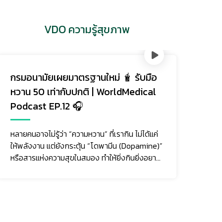
VDO ความรู้สุขภาพ
กรมอนามัยเผยมาตรฐานใหม่ 🧋 รับมือ
รับ
หวาน 50 เท่ากับปกติ | WorldMedical
ผั
Podcast EP.12 🎧
EP.
หลายคนอาจไม่รู้ว่า “ความหวาน” ที่เรากิน ไม่ได้แค่
ความ
ให้พลังงาน แต่ยังกระตุ้น “โดพามีน (Dopamine)”
ต่อร
หรือสารแห่งความสุขในสมอง ทำให้ยิ่งกินยิ่งอยาก
ลง อ
และอาจนำไ...