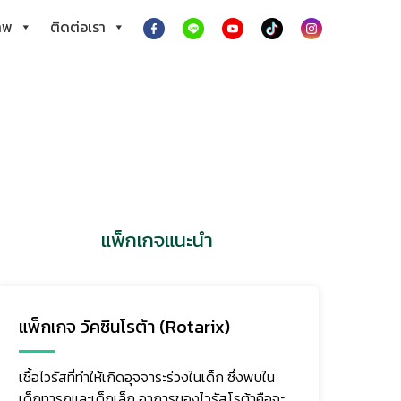
าพ
ติดต่อเรา
แพ็กเกจแนะนำ
แพ็กเกจ วัคซีนโรต้า (Rotarix)
แพ็
เชื้อไวรัสที่ทำให้เกิดอุจจาระร่วงในเด็ก ซึ่งพบใน
เทอ
เด็กทารกและเด็กเล็ก อาการของไวรัสโรต้าคือจะ
พันธ