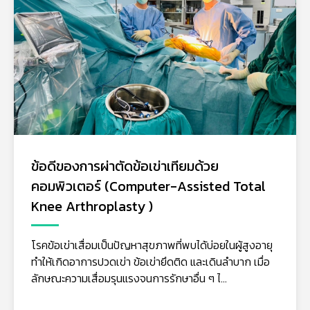
โรคเก๊าท์…ภาวะที่ทำให้เราปวดข้อ!
โรคเก๊าท์ (Gout) เป็นโรคข้ออักเสบชนิดหนึ่งที่เกิดจากการ
สะสมของกรดยูริก (Uric Acid) ในร่างกายสูงเกินไป ทำให้
เกิดการตกผลึกของกรดยูริกในข้อต่อ ส่งผลให้เก...