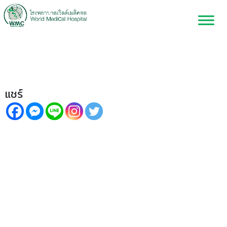
“โรคตาแดง”ที่แฝงมากับหน้าฝน!
แชร์