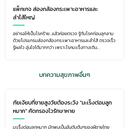
ฟอกไต อุ่นใจ ทุกสิทธิการรักษา เลือกโรง
พยาบาลเวิลด์เมดิคอล
ดูแลโดยทีมแพทย์ผู้เชี่ยวชาญเฉพาะทางโรคไต พยาบาลผู้
เชี่ยวชาญด้านไตเทียมที่มีประสบการณ์สูง
บทความสุขภาพอื่นๆ
อย่ารอให้ผื่นขึ้น ถึงรู้จักฝีดาษวานร
โรคติดเชื้อที่คิดว่าไกลตัว หรือผื่นผิวหนังที่คิดว่าหายเองได้
แต่แท้จริงแล้วอาจเป็น “ฝีดาษวานร” โรคติดต่อที่แพร่