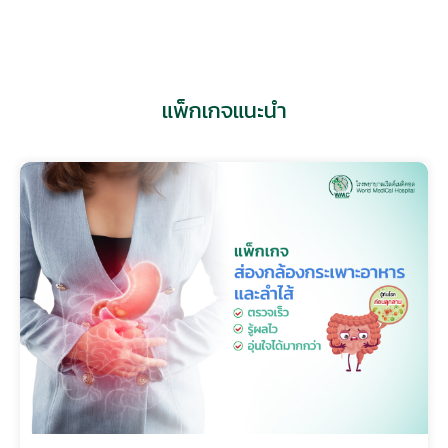
ศูนย์โสต-ศอ-นาสิก เฉพาะทาง
แพ็กเกจแนะนำ