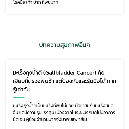
จะส่งผลให้การเจริญเติบโตในวัยเด็กสั้นลง
บทความสุขภาพอื่นๆ
ancer) ภัย
เสี้ยววินาทีที่วิกฤต “ภาวะมดลูก
ละรับมือได้ หาก
ชีวิตแม่และลูก
ภาวะมดลูกแตกในขณะตั้งครรภ์ เป็นภาวะ
บ่อย แต่มีความรุนแรงสูง และอาจเกิดขึ
อเทียบกับมะเร็งชนิด
ส่งผลอันตรายต่อทั้งมารดาและทารกใน
ะยะแรกมักไม่มีอาการ
เม...