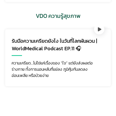
VDO ความรู้สุขภาพ
บมือความเครียดยังไง ในวันที่โลกผันผวน |
ลอ
rldMedical Podcast EP.11 🎧
เว
Po
มเครียด…ไม่ใช่แค่เรื่องของ “ใจ” แต่ยังส่งผลต่อ
งกาย ทั้งการนอนหลับที่แย่ลง ภูมิคุ้มกันลดลง
เคย
นเพลีย หรือป่วยง่าย
ยั่
ติดตามเรา