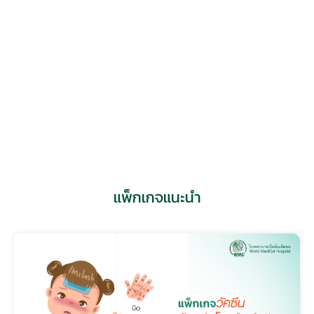
แพทย์หญิง เอื้อกานต์ ทนานใหญ่
ศูนย์ผู้มีบุตรยาก เวิลด์เมดิคอล
แพ็กเกจแนะนำ