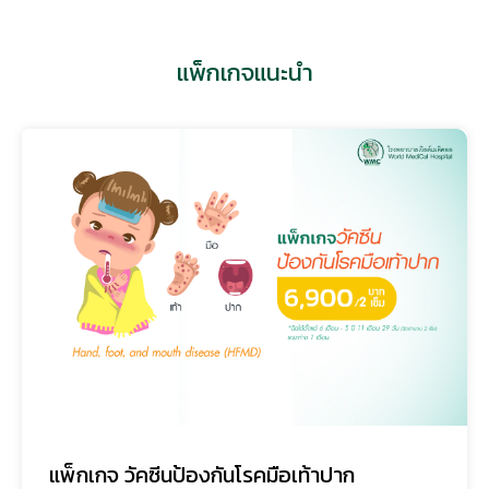
แพ็กเกจแนะนำ
แพ็กเกจ วัคซีนป้องกันโรคมือเท้าปาก