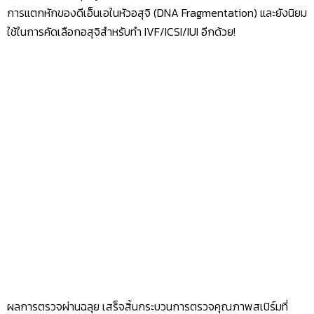
การแตกหักของดีเอ็นเอในหัวอสุจิ (DNA Fragmentation) และยังนิยม
ใช้ในการคัดเลือกอสุจิสำหรับทำ IVF/ICSI/IUI อีกด้วย!
ผลการตรวจผ่านฉลุย เสร็จสิ้นกระบวนการตรวจคุณภาพสเปิร์มที่