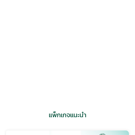
นายแพทย์ กัลป์กฤษณ์ พงศ์ภัทรพฤทธิ์
ศูนย์ผู้มีบุตรยาก เวิลด์เมดิคอล
แพ็กเกจแนะนำ