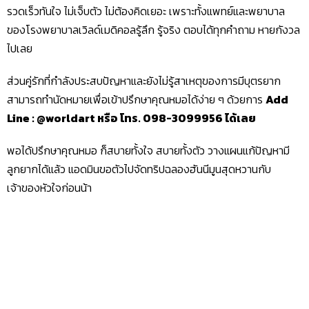
รวดเร็วทันใจ ไม่เจ็บตัว ไม่ต้องคิดเยอะ เพราะทั้งแพทย์และพยาบาล
ของโรงพยาบาลเวิลด์เมดิคอลรู้ลึก รู้จริง ตอบได้ทุกคำถาม หายกังวล
ไปเลย
ส่วนคู่รักที่กำลังประสบปัญหาและยังไม่รู้สาเหตุของการมีบุตรยาก
สามารถทำนัดหมายเพื่อเข้าปรึกษาคุณหมอได้ง่าย ๆ ด้วยการ
Add
Line : @worldart หรือ โทร. 098-3099956 ได้เลย
พอได้ปรึกษาคุณหมอ ก็สบายทั้งใจ สบายทั้งตัว วางแผนแก้ปัญหามี
ลูกยากได้แล้ว แอดมินขอตัวไปจัดทริปฉลองฮันนีมูนสุดหวานกับ
เจ้าของหัวใจก่อนน้า
บทความโดย