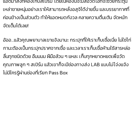
แอดมาส่งที่ห้องเก็บสเปิร์ม โดยในห้องนี้จะมีสื่อวิดีโอที่จะช่วยกระตุ้น
เหล่าชายหนุ่มอย่างเราให้สามารถหลั่งอสุจิได้ง่ายขึ้น และบรรยากาศที่
ค่อนข้างเป็นส่วนตัว ทำให้แอดหมดกังวล คลายความตื่นเต้น จัดหนัก
จัดเต็มได้เลย!
อ้ออ…แล้วคุณพยาบาลเขาแจ้งมานะ กระปุกที่ให้เราเก็บเชื้อเนี่ย ไม่ใช่ไก่
กานะต้องเป็นกระปุกปราศจากเชื้อ และเวลาเราเก็บเชื้อห้ามใช้สารหล่อ
ลื่นทุกชนิดด้วย อืมมมม ฝีมือล้วน ๆ แหละ เก็บทุกหยาดหยดเพื่อวัด
คุณภาพลูก ๆ สเปิร์ม แล้วเขาก็จะมีช่องทางส่ง LAB แบบไม่โจ่งแจ้ง
ไม่มีใครรู้ผ่านช่องที่เรียก Pass Box